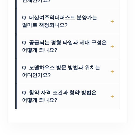
언제인가요?
포스코이앤씨가 시공하는
Q. 더샵여주역더퍼스트 분양가는
더샵여주역더퍼스트
는
2026년 8월 분양
얼마로 책정되나요?
시작
을 목표로 현재 청약 준비 단계를
경기도 여주시 홍문동 332-2번지 일원
진행하고 있습니다. 정확한 입주자 모집
Q. 공급되는 평형 타입과 세대 구성은
(홍문2지구 도시개발구역)에 조성되는 본
공고일과 특별공급, 일반공급 청약 일정은
어떻게 되나요?
단지의 구체적인 분양가는
입주자 모집
일정이 확정되는 대로 공식 홈페이지 및
더샵여주역더퍼스트
는 지하 2층~지상
공고 승인 후 공식 공개
됩니다. 주변 시세
관심 고객 등록자를 대상으로 개별 안내될
Q. 모델하우스 방문 방법과 위치는
최고 29층, 총 7개 동,
총 696세대
규모의
및 여주 남부권 개발 호재를 반영하여
예정입니다.
어디인가요?
대단지로 조성됩니다. 소비자 선호도가
합리적인 분양가로 책정될 예정이므로,
원활한 관람과 프라이빗한 상담을 위해
가장 높은
전용면적 84㎡ 단일 면적
으로
관심 고객 등록을 통해 실시간 분양가 안내
Q. 청약 자격 조건과 청약 방법은
모델하우스는
100% 사전 예약제
로
구성되며, 라이프스타일에 맞추어
정보를 받아보시기 바랍니다.
어떻게 되나요?
운영됩니다. 상세 주소 및 위치 정보는
선택하실 수 있도록
A, B, C 타입
별
입주자 모집공고일 기준 청약통장 가입
보안 및 혼잡 방지를 위해
관심 고객 등록
알파룸, 팬트리, 케어룸 등 특화 설계가
기간 및 지역별·면적별 예치금 충족 시
시 등록된 번호로 안내 문자
가 즉시
적용됩니다.
여주 및 수도권 거주자라면 청약 1순위
발송됩니다. 매일 오전 10시부터 오후