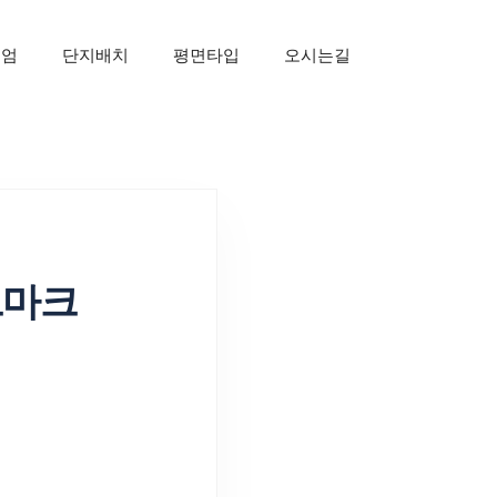
미엄
단지배치
평면타입
오시는길
드마크