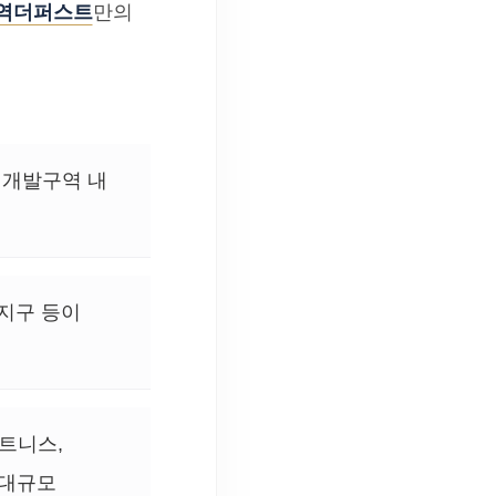
역더퍼스트
만의
시개발구역 내
지구 등이
트니스,
 대규모