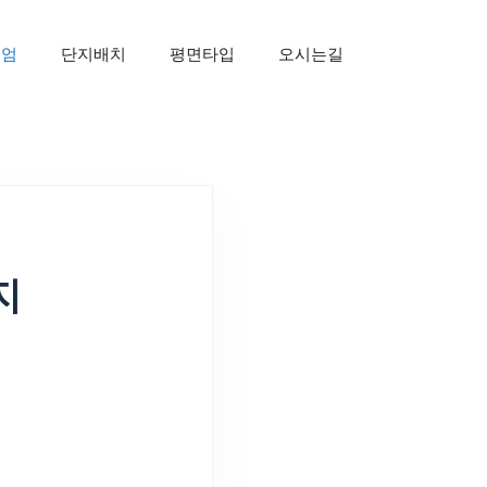
미엄
단지배치
평면타입
오시는길
지