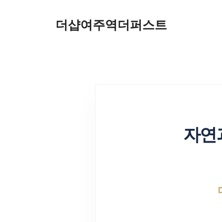
더샵여주역더퍼스트
자연